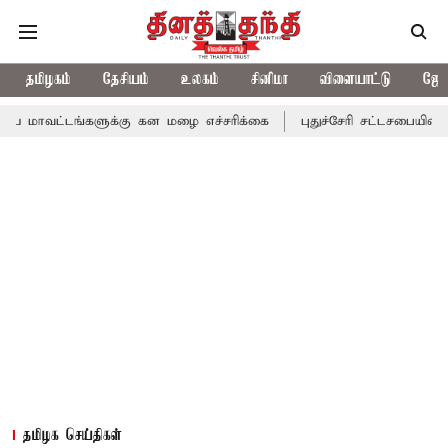
தமிழகம்
தேசியம்
உலகம்
சினிமா
விளையாட்டு
ஜோத
்களுக்கு கன மழை எச்சரிக்கை
புதுச்சேரி சட்டசபையில் வரும் 24ம் த
தமிழக செய்திகள்