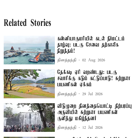
Related Stories
கன்னியாகுமரியில் கடல் நீர்மட்டம்
தாழ்வு: படகு சேவை தற்காலிக
நிறுத்தம்!
தினத்தந்தி
02 Aug 2026
தேக்கடி ஏரி வறண்டது: படகு
சவாரிக்கு கடும் கட்டுப்பாடு! சுற்றுலா
பயணிகள் ஏக்கம்
தினத்தந்தி
29 Jul 2026
விடுமுறை தினத்தையொட்டி திற்பரப்பு
அருவியில் சுற்றுலா பயணிகள்
குளித்து மகிழ்ந்தனர்
தினத்தந்தி
12 Jul 2026