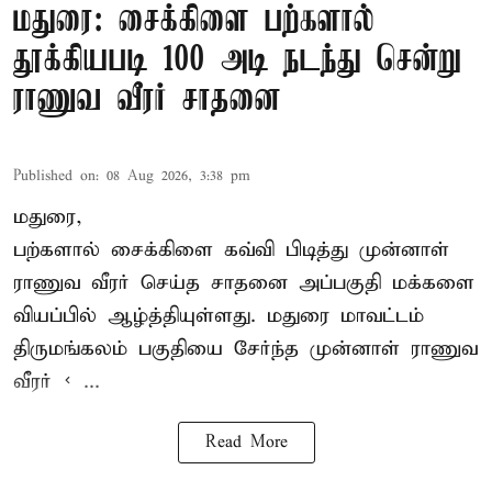
மதுரை: சைக்கிளை பற்களால்
தூக்கியபடி 100 அடி நடந்து சென்று
ராணுவ வீரர் சாதனை
Published on
:
08 Aug 2026, 3:38 pm
மதுரை,
பற்களால் சைக்கிளை கவ்வி பிடித்து முன்னாள்
ராணுவ வீரர் செய்த சாதனை அப்பகுதி மக்களை
வியப்பில் ஆழ்த்தியுள்ளது. மதுரை மாவட்டம்
திருமங்கலம் பகுதியை சேர்ந்த
முன்னாள் ராணுவ
வீரர் < ...
Read More