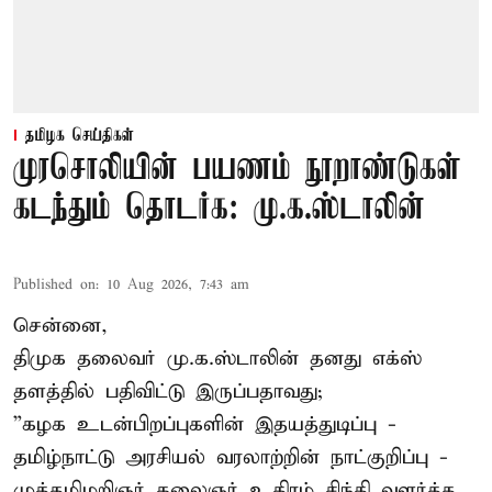
தமிழக செய்திகள்
முரசொலியின் பயணம் நூறாண்டுகள்
கடந்தும் தொடர்க: மு.க.ஸ்டாலின்
Published on
:
10 Aug 2026, 7:43 am
சென்னை,
திமுக தலைவர் மு.க.ஸ்டாலின் தனது எக்ஸ்
தளத்தில் பதிவிட்டு இருப்பதாவது;
”கழக உடன்பிறப்புகளின் இதயத்துடிப்பு -
தமிழ்நாட்டு அரசியல் வரலாற்றின் நாட்குறிப்பு -
முத்தமிழறிஞர் கலைஞர் உதிரம் சிந்தி வளர்த்த