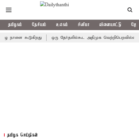
தமிழகம்
தேசியம்
உலகம்
சினிமா
விளையாட்டு
ஜோத
நாளை கூடுகிறது
ஒரு தேர்தலில்கூட அதிமுக வெற்றிபெறவில்லை: சி.வி.
தமிழக செய்திகள்