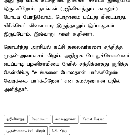
அது திராவிடக் கட்சிதான். நாங்கள் சினிமா துறையில்
இருக்கிறோம். நாங்கள் (ரஜினிகாந்தும், கமலும்)
போட்டி போடுவோம், பொறாமை பட்டது கிடையாது.
கிரிக்கெட் விளையாடி இருந்தாலும் இப்படிதான்
இருப்போம். இவ்வாறு அவர் கூறினார்.
தொடர்ந்து அரசியல் கட்சி தலைவர்களை சந்தித்த
முதல்-அமைச்சர் விஜய், அதிமுக பொதுச்செயலாளர்
எடப்பாடி பழனிசாமியை நேரில் சந்திக்காதது குறித்த
கேள்விக்கு “உங்களை போலதான் பார்க்கிறேன்;
வேடிக்கை பார்க்கிறேன்” என கமல்ஹாசன் பதில்
அளித்தார்.
ரஜினிகாந்த்
Rajinikanth
கமல்ஹாசன்
Kamal Hassan
முதல்-அமைச்சர் விஜய்
CM Vijay