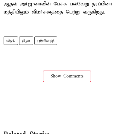
ஆதவ் அர்ஜுனாவின் பேச்சு பல்வேறு தரப்பினர்
மத்தியிலும் விமர்சனத்தை பெற்று வருகிறது.
விஜய்
திமுக
ரஜினிகாந்த்
Show Comments