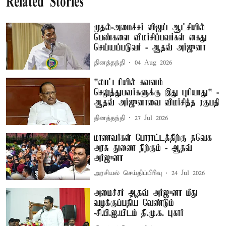
Related Stories
முதல்-அமைச்சர் விஜய் ஆட்சியில்
பெண்களை விமர்சிப்பவர்கள் கைது
செய்யப்படுவர் - ஆதவ் அர்ஜுனா
தினத்தந்தி
04 Aug 2026
"லாட்டரியில் கவனம்
செலுத்துபவர்களுக்கு இது புரியாது" -
ஆதவ் அர்ஜுனாவை விமர்சித்த ரகுபதி
தினத்தந்தி
27 Jul 2026
மாணவர்கள் போராட்டத்திற்கு தவெக
அரசு துணை நிற்கும் - ஆதவ்
அர்ஜுனா
அரசியல் செய்திப்பிரிவு
24 Jul 2026
அமைச்சர் ஆதவ் அர்ஜுனா மீது
வழக்குப்பதிய வேண்டும்
-சி.பி.ஐ.யிடம் தி.மு.க. புகார்