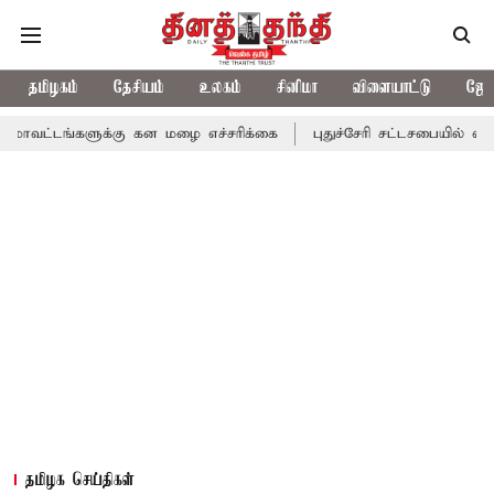
தமிழகம்
தேசியம்
உலகம்
சினிமா
விளையாட்டு
ஜோத
ளுக்கு கன மழை எச்சரிக்கை
புதுச்சேரி சட்டசபையில் வரும் 24ம் தே
தமிழக செய்திகள்