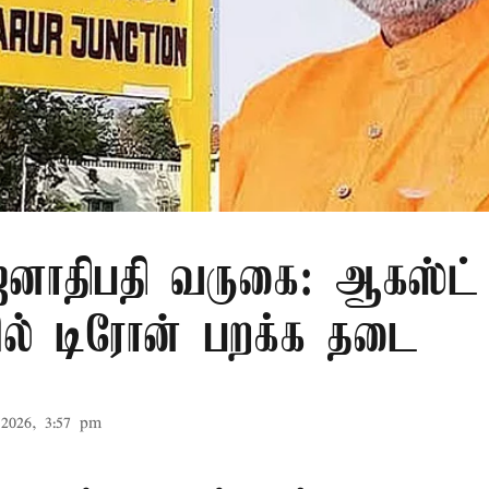
ாதிபதி வருகை: ஆகஸ்ட் 
ரில் டிரோன் பறக்க தடை
2026, 3:57 pm