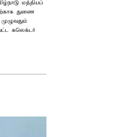
ிழ்நாடு மத்தியப்
தற்காக துணை
முழுவதும்
வட்ட கலெக்டர்