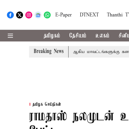
E-Paper
DTNEXT
Thanthi 
தமிழகம்
தேசியம்
உலகம்
சினி
Breaking News
கோவை, தேனி,நீலகிரி ஆகிய மாவட்டங்களுக்கு கன மழை எச்
தமிழக செய்திகள்
ராமதாஸ் நலமுடன் உள்