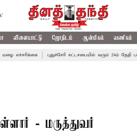
TV
மா
விளையாட்டு
ஜோதிடம்
ஆன்மிகம்
வணிகம்
சரிக்கை
புதுச்சேரி சட்டசபையில் வரும் 24ம் தேதி பட்ஜெட் த
ளார் - மருத்துவர்