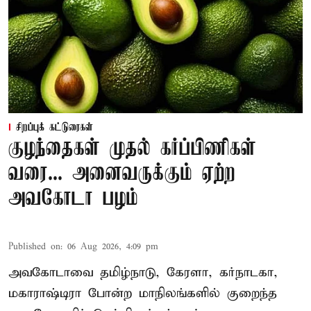
சிறப்புக் கட்டுரைகள்
குழந்தைகள் முதல் கர்ப்பிணிகள்
வரை... அனைவருக்கும் ஏற்ற
அவகோடா பழம்
Published on
:
06 Aug 2026, 4:09 pm
அவகோடாவை தமிழ்நாடு, கேரளா, கர்நாடகா,
மகாராஷ்டிரா போன்ற மாநிலங்களில் குறைந்த