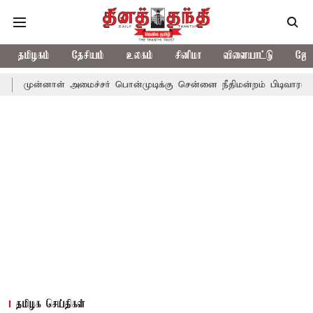
தமிழகம்
தேசியம்
உலகம்
சினிமா
விளையாட்டு
ஜோத
ள் அமைச்சர் பொன்முடிக்கு சென்னை நீதிமன்றம் பிடிவாராண்ட்
தொலை
தமிழக செய்திகள்