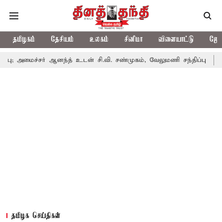
தமிழகம்
தேசியம்
உலகம்
சினிமா
விளையாட்டு
ஜோத
ர் ஆனந்த் உடன் சி.வி. சண்முகம், வேலுமணி சந்திப்பு
மண் வளம் பா
தமிழக செய்திகள்