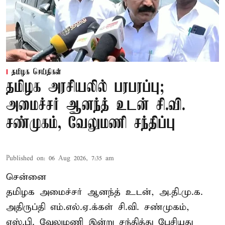
தமிழக செய்திகள்
தமிழக அரசியலில் பரபரப்பு;
அமைச்சர் ஆனந்த் உடன் சி.வி.
சண்முகம், வேலுமணி சந்திப்பு
Published on
:
06 Aug 2026, 7:35 am
சென்னை
தமிழக அமைச்சர் ஆனந்த் உடன், அ.தி.மு.க.
அதிருப்தி எம்.எல்.ஏ.க்கள் சி.வி. சண்முகம்,
எஸ்.பி. வேலுமணி இன்று சந்தித்து பேசியது