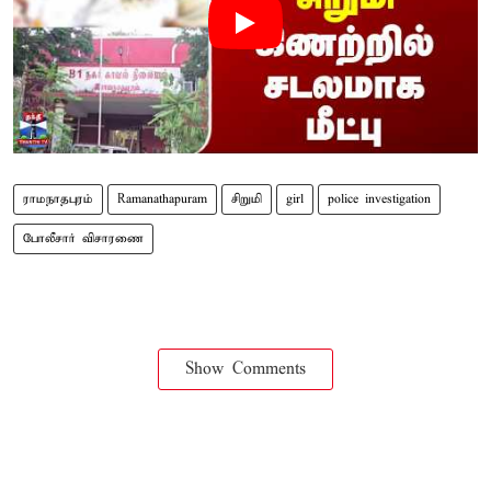
ராமநாதபுரம்
Ramanathapuram
சிறுமி
girl
police investigation
போலீசார் விசாரணை
Show Comments