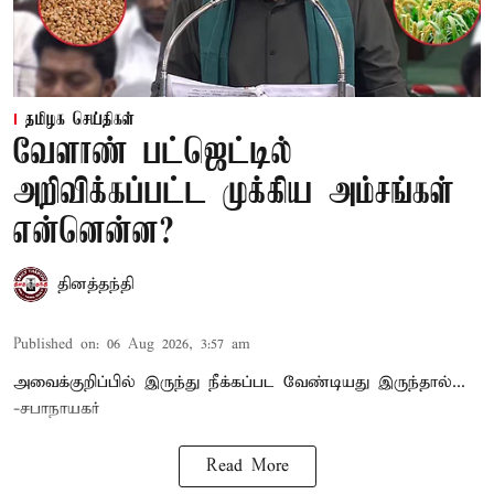
தமிழக செய்திகள்
வேளாண் பட்ஜெட்டில்
அறிவிக்கப்பட்ட முக்கிய அம்சங்கள்
என்னென்ன?
தினத்தந்தி
Published on
:
06 Aug 2026, 3:57 am
அவைக்குறிப்பில் இருந்து நீக்கப்பட வேண்டியது இருந்தால்...
-சபாநாயகர்
Read More