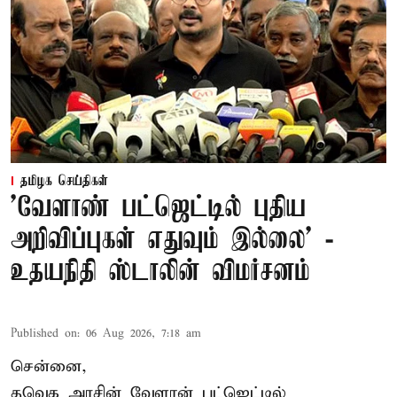
தமிழக செய்திகள்
'வேளாண் பட்ஜெட்டில் புதிய
அறிவிப்புகள் எதுவும் இல்லை' -
உதயநிதி ஸ்டாலின் விமர்சனம்
Published on
:
06 Aug 2026, 7:18 am
சென்னை,
தவெக அரசின் வேளான் பட்ஜெட்டில்