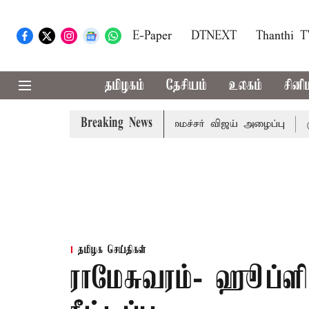
E-Paper
DTNEXT
Thanthi 
தமிழகம்
தேசியம்
உலகம்
சினி
Breaking News
ள் கூட்டத்துக்கு முதல்-அமைச்சர் விஜய் அழைப்பு
முன்னாள்
தமிழக செய்திகள்
ராமேசுவரம்- ஹூப்ளி