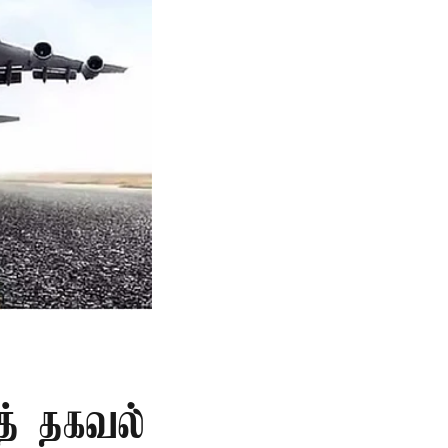
த் தகவல்