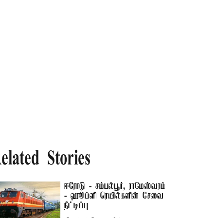
elated Stories
ஈரோடு - சம்பல்பூர், ராமேஸ்வரம்
- ஹூப்ளி ரெயில்களின் சேவை
நீட்டிப்பு