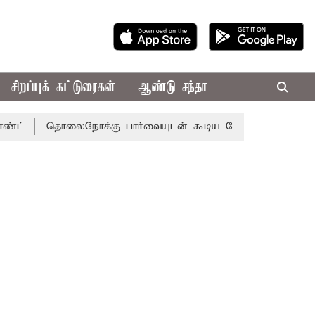
சிறப்புக் கட்டுரைகள்
ஆண்டு சந்தா
தொலைநோக்கு பார்வையுடன் கூடிய வேளாண் பட்ஜெட்: முதல்-அம