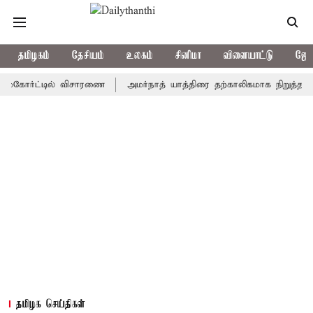
தமிழகம்
தேசியம்
உலகம்
சினிமா
விளையாட்டு
ஜோத
ோர்ட்டில் விசாரணை
அமர்நாத் யாத்திரை தற்காலிகமாக நிறுத்தம்
இம
தமிழக செய்திகள்