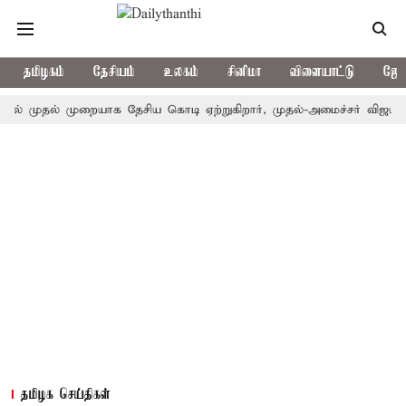
தமிழகம்
தேசியம்
உலகம்
சினிமா
விளையாட்டு
ஜோத
ுதல் முறையாக தேசிய கொடி ஏற்றுகிறார், முதல்-அமைச்சர் விஜய்!
பா
தமிழக செய்திகள்