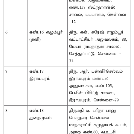
மண்டல அலுவலகம்,
எண்.158 ஸ்ட்ரஹான்ஸ்
சாலை, பட்டாளம், சென்னை
– 12
6
எண்.16 எழும்பூர்
திரு. என். சுரேஷ் எழும்பூர்
(தனி)
வட்டாட்சியர் அலுவலகம், 88,
மேயர் ராமநாதன் சாலை,
சேத்துப்பட்டு, சென்னை -
31.
7
எண்.17
திரு. ஆர். பன்னீர்செல்வம்
இராயபுரம்
இராயபுரம் மண்டல
அலுவலகம், எண்.105,
பேசின் பிரிட்ஜ் சாலை,
இராயபுரம், சென்னை-79
8
எண்.18
திருமதி டி. பரிதா பானு
துறைமுகம்
பெருநகர சென்னை
மாநகராட்சி சமுதாயக் கூடம்,
அறை எண்.60, வ.உ.சி.