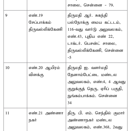
சாலை, சென்னை - 79.
9
எண்.19
திருமதி ஆர். சுகந்தி
சேப்பாக்கம் –
பல்நோக்கு மைய கட்டடம்,
திருவல்லிக்கேணி
116-வது வார்டு அலுவலகம்,
எண்.43, புதிய எண் 22,
டாக்டர். பெசன்ட் சாலை,
திருவல்லிக்கேணி, சென்னை
-5
10
எண்.20 ஆயிரம்
திருமதி ஐ. வளர்மதி
விளக்கு
தேனாம்பேட்டை மண்டல
அலுவலகம், எண்:4, 4 ஆவது
குறுக்குத் தெரு, ஏரிப் பகுதி,
நுங்கம்பாக்கம். சென்னை –
34
11
எண்.21 அண்ணா
திரு. பி. எம். செந்தில் குமார்
நகர்
அண்ணாநகர் மண்டல
அலுவலகம், எண்.368, 2வது