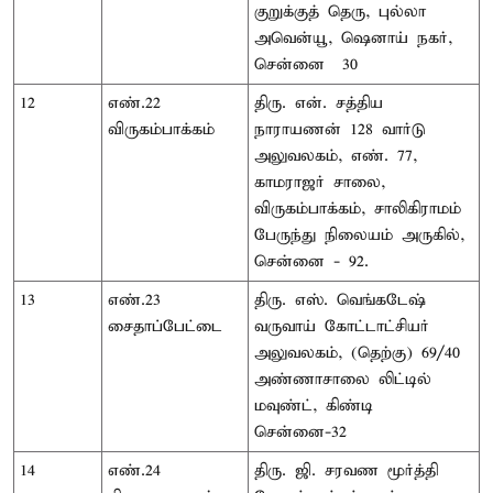
குறுக்குத் தெரு, புல்லா
அவென்யூ, ஷெனாய் நகர்,
சென்னை – 30
12
எண்.22
திரு. என். சத்திய
விருகம்பாக்கம்
நாராயணன் 128 வார்டு
அலுவலகம், எண். 77,
காமராஜர் சாலை,
விருகம்பாக்கம், சாலிகிராமம்
பேருந்து நிலையம் அருகில்,
சென்னை - 92.
13
எண்.23
திரு. எஸ். வெங்கடேஷ்
சைதாப்பேட்டை
வருவாய் கோட்டாட்சியர்
அலுவலகம், (தெற்கு) 69/40
அண்ணாசாலை லிட்டில்
மவுண்ட், கிண்டி
சென்னை-32
14
எண்.24
திரு. ஜி. சரவண மூர்த்தி