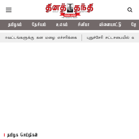
தமிழகம்
தேசியம்
உலகம்
சினிமா
விளையாட்டு
ஜோத
ளுக்கு கன மழை எச்சரிக்கை
புதுச்சேரி சட்டசபையில் வரும் 24ம் தே
தமிழக செய்திகள்