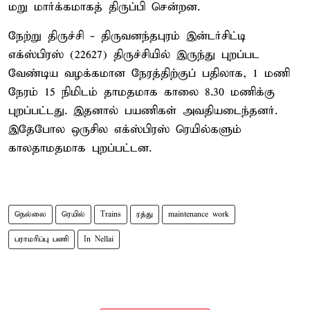
மறு மார்க்கமாகத் திருப்பி சென்றன.
நேற்று திருச்சி - திருவனந்தபுரம் இன்டர்சிட்டி
எக்ஸ்பிரஸ் (22627) திருச்சியில் இருந்து புறப்பட
வேண்டிய வழக்கமான நேரத்திற்குப் பதிலாக, 1 மணி
நேரம் 15 நிமிடம் தாமதமாக காலை 8.30 மணிக்கு
புறப்பட்டது. இதனால் பயணிகள் அவதியடைந்தனர்.
இதேபோல ஒருசில எக்ஸ்பிரஸ் ரெயில்களும்
காலதாமதமாக புறப்பட்டன.
நெல்லை
ரெயில்
Trains
ரத்து
maintenance work
பராமரிப்பு பணி
In Nellai