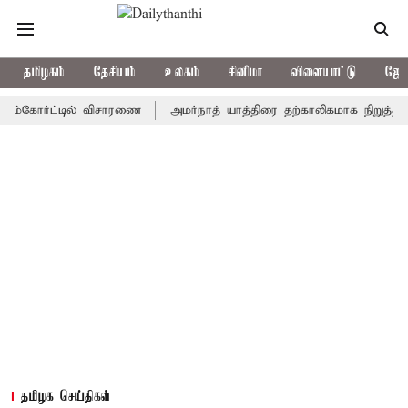
தமிழகம்
தேசியம்
உலகம்
சினிமா
விளையாட்டு
ஜோத
ோர்ட்டில் விசாரணை
அமர்நாத் யாத்திரை தற்காலிகமாக நிறுத்தம்
இ
தமிழக செய்திகள்