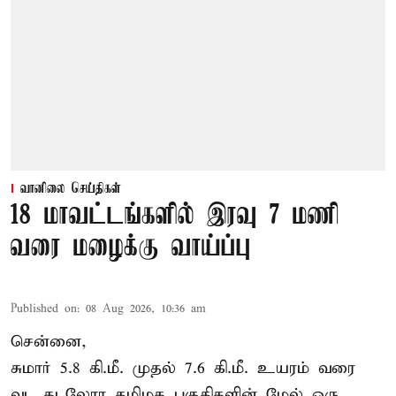
வானிலை செய்திகள்
18 மாவட்டங்களில் இரவு 7 மணி
வரை மழைக்கு வாய்ப்பு
Published on
:
08 Aug 2026, 10:36 am
சென்னை,
சுமார் 5.8 கி.மீ. முதல் 7.6 கி.மீ. உயரம் வரை
வட கடலோர தமிழக பகுதிகளின் மேல் ஒரு