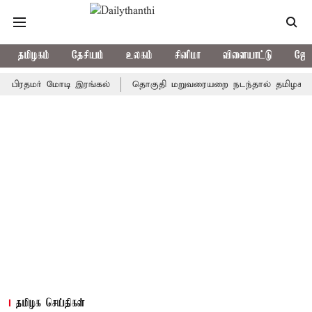
தமிழகம்
தேசியம்
உலகம்
சினிமா
விளையாட்டு
ஜோத
ரதமர் மோடி இரங்கல்
தொகுதி மறுவரையறை நடந்தால் தமிழக மக்களவ
தமிழக செய்திகள்