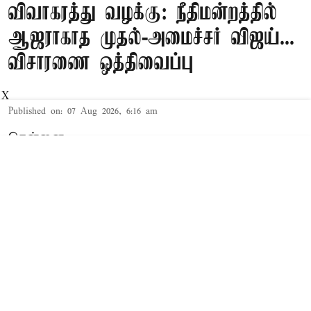
விவாகரத்து வழக்கு: நீதிமன்றத்தில்
ஆஜராகாத முதல்-அமைச்சர் விஜய்...
விசாரணை ஒத்திவைப்பு
X
Published on
:
07 Aug 2026, 6:16 am
சென்னை,
தமிழக முதல்-அமைச்சர் விஜய் மற்றும் அவரது
மனைவி சங்கீதா தொடர்பான விவாகரத்து வழக்கு
செங்கல்பட்டு கோர்ட்டில் விசாரணையில் உள்ளது.
விவாகரத்து கோரி மனு
த.வெ.க. தலைவரும், தமிழக முதல்-
அமைச்சருமான விஜய்க்கும், அவரது மனைவி
சங்கீதாவுக்கும் இடையே கருத்து வேறுபாடு