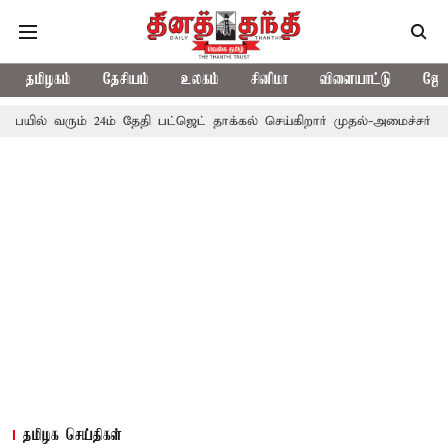
தமிழகம்
தேசியம்
உலகம்
சினிமா
விளையாட்டு
ஜோத
ரும் 24ம் தேதி பட்ஜெட் தாக்கல் செய்கிறார் முதல்-அமைச்சர் ரங்கசாமி
தமிழக செய்திகள்