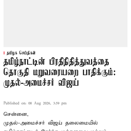
தமிழக செய்திகள்
தமிழ்நாட்டின் பிரதிநிதித்துவத்தை
தொகுதி மறுவரையறை பாதிக்கும்:
முதல்-அமைச்சர் விஜய்
Published on
:
08 Aug 2026, 3:59 pm
சென்னை,
முதல்-அமைச்சர் விஜய் தலைமையில்