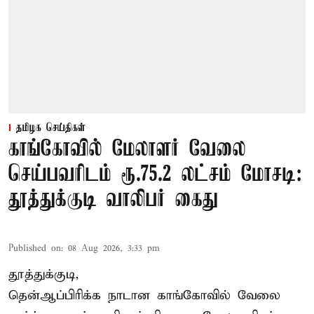
தமிழக செய்திகள்
காங்கோவில் மேலாளர் வேலை
செய்பவரிடம் ரூ.75.2 லட்சம் மோசடி:
தூத்துக்குடி வாலிபர் கைது
Published on
:
08 Aug 2026, 3:33 pm
தூத்துக்குடி,
தென்ஆப்பிரிக்க நாடான
காங்கோ
வில் வேலை