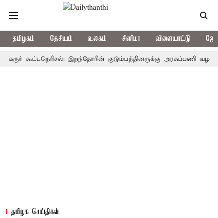
தமிழகம்
தேசியம்
உலகம்
சினிமா
விளையாட்டு
ஜோத
் கூட்டநெரிசல்: இறந்தோரின் குடும்பத்தினருக்கு அரசுப்பணி வழக்கு; வரும்
தமிழக செய்திகள்