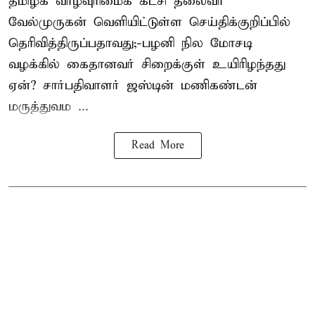
தமிழக வாழ்வுரிமைக் கட்சி தலைவர்
வேல்முருகன்
வெளியிட்டுள்ள செய்திக்குறிப்பில்
தெரிவித்திருப்பதாவது;-
பழனி நில மோசடி
வழக்கில் கைதானவர் சிறைக்குள் உயிரிழந்தது
ஏன்? சார்பதிவாளர் ஜஸ்டின் மணிகண்டன்
மருத்துவம ...
Read More