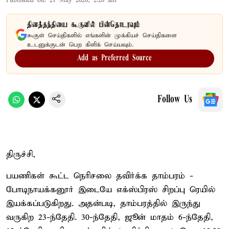
Published on
:
21 May 2026, 2:26 am
தினத்தந்தியை கூகுளில் பின்தொடரவும்
கூகுள் செய்திகளில் எங்களின் முக்கியச் செய்திகளை
உடனுக்குடன் பெற கிளிக் செய்யவும்.
Add as Preferred Source
Follow Us
திருச்சி,
பயணிகள் கூட்ட நெரிசலை தவிர்க்க தாம்பரம் -
போடிநாயக்கனூர் இடையே எக்ஸ்பிரஸ் சிறப்பு ரெயில்
இயக்கப்படுகிறது. அதன்படி, தாம்பரத்தில் இருந்து
வருகிற 23-ந்தேதி. 30-ந்தேதி, ஜூன் மாதம் 6-ந்தேதி,