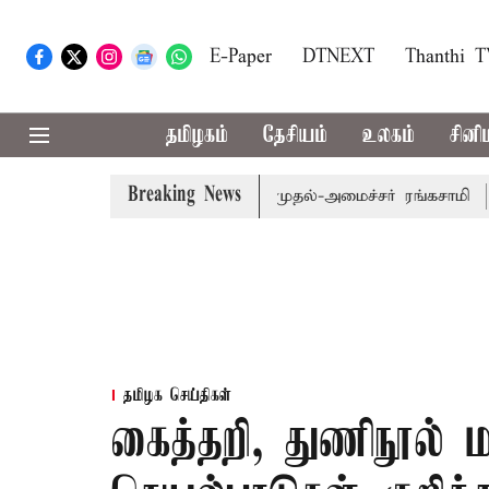
E-Paper
DTNEXT
Thanthi 
தமிழகம்
தேசியம்
உலகம்
சினி
Breaking News
பட்ஜெட் தாக்கல் செய்கிறார் முதல்-அமைச்சர் ரங்கசாமி
எதிர்க
தமிழக செய்திகள்
கைத்தறி, துணிநூல் ம