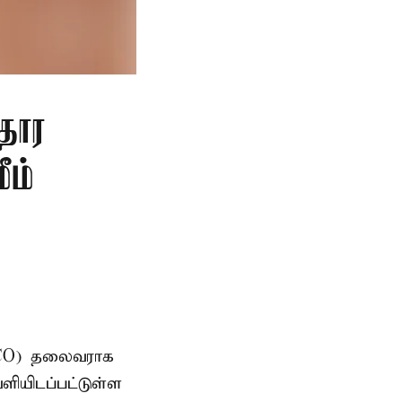
தார
ீம்
AMCO) தலைவராக
ளியிடப்பட்டுள்ள