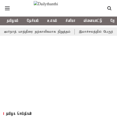
தமிழகம்
தேசியம்
உலகம்
சினிமா
விளையாட்டு
ஜோத
ாத் யாத்திரை தற்காலிகமாக நிறுத்தம்
இமாச்சலத்தில் பேருந்து விபத்த
தமிழக செய்திகள்