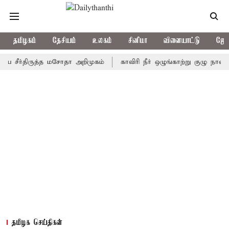
தமிழகம்
தேசியம்
உலகம்
சினிமா
விளையாட்டு
ஜோத
ீர்திருத்த மசோதா அறிமுகம்
காவிரி நீர் ஒழுங்காற்று குழு நாளை கூடு
தமிழக செய்திகள்