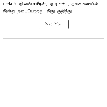
டாக்டர் ஜி.எஸ்.சமீரன், ஐ.ஏ.எஸ்., தலைமையில்
இன்று நடைபெற்றது. இது குறித்து
Read More