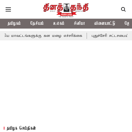
தமிழகம்
தேசியம்
உலகம்
சினிமா
விளையாட்டு
ஜோத
டங்களுக்கு கன மழை எச்சரிக்கை
புதுச்சேரி சட்டசபையில் வரும் 24ம
தமிழக செய்திகள்