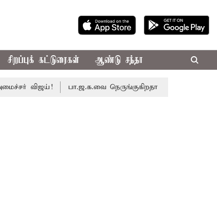
சிறப்புக் கட்டுரைகள்
ஆண்டு சந்தா
ர் விஜய்!
பா.ஜ.க.வை நெருங்குகிறதா தி.மு.க.? அனைத்துக்கட