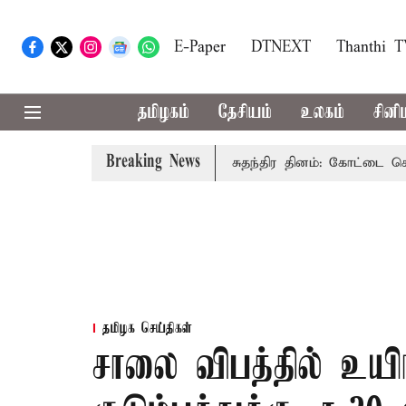
E-Paper
DTNEXT
Thanthi 
தமிழகம்
தேசியம்
உலகம்
சினி
Breaking News
ரசு கூறுவதென்ன..?
80-வது சுதந்திர தினம்: கோட்டை கொத்தள
தமிழக செய்திகள்
சாலை விபத்தில் உயி