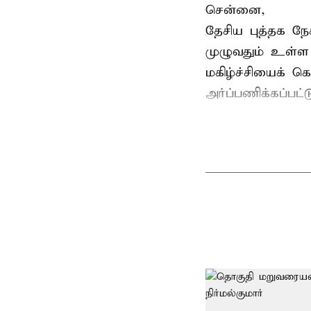
சென்னை,
தேசிய புத்தக ந
முழுவதும் உள்ள 
மகிழ்ச்சியைக் க
அர்ப்பணிக்கப்பட