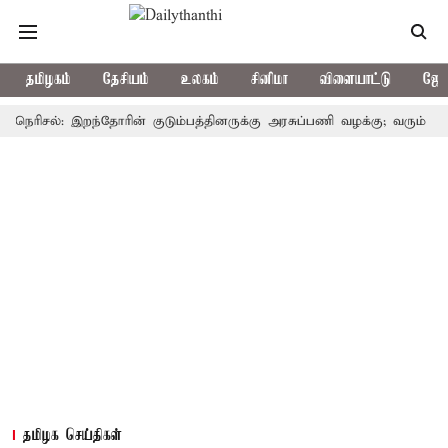
தமிழகம்
தேசியம்
உலகம்
சினிமா
விளையாட்டு
ஜோத
ரிசல்: இறந்தோரின் குடும்பத்தினருக்கு அரசுப்பணி வழக்கு; வரும் 14ம்தேதி
தமிழக செய்திகள்