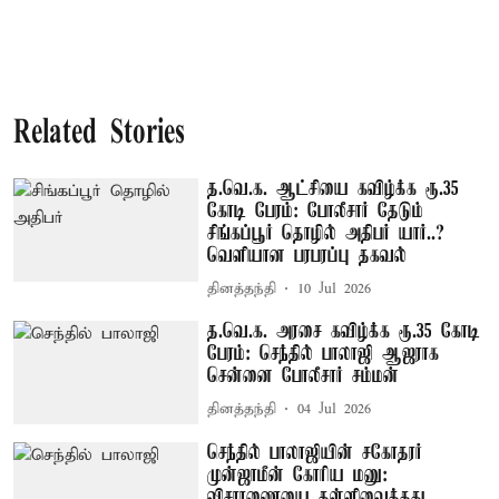
Related Stories
த.வெ.க. ஆட்சியை கவிழ்க்க ரூ.35
கோடி பேரம்: போலீசார் தேடும்
சிங்கப்பூர் தொழில் அதிபர் யார்..?
வெளியான பரபரப்பு தகவல்
தினத்தந்தி
10 Jul 2026
த.வெ.க. அரசை கவிழ்க்க ரூ.35 கோடி
பேரம்: செந்தில் பாலாஜி ஆஜராக
சென்னை போலீசார் சம்மன்
தினத்தந்தி
04 Jul 2026
செந்தில் பாலாஜியின் சகோதரர்
முன்ஜாமீன் கோரிய மனு:
விசாரணையை தள்ளிவைத்தது