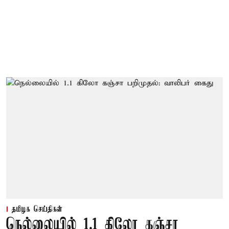
தமிழக செய்திகள்
நெல்லையில் 1.1 கிலோ கஞ்சா