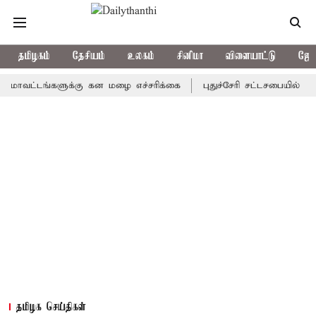
தமிழகம்
தேசியம்
உலகம்
சினிமா
விளையாட்டு
ஜோத
்டங்களுக்கு கன மழை எச்சரிக்கை
புதுச்சேரி சட்டசபையில் வரும் 24
தமிழக செய்திகள்