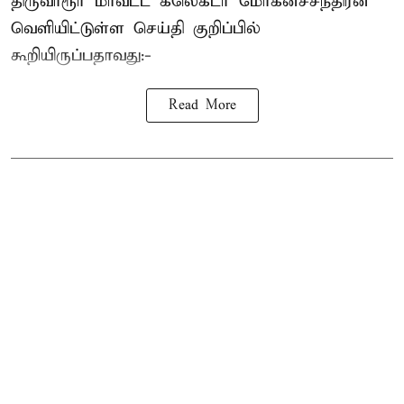
திருவாரூர் மாவட்ட கலெக்டர் மோகனச்சந்திரன்
வெளியிட்டுள்ள செய்தி குறிப்பில்
கூறியிருப்பதாவது:-
Read More