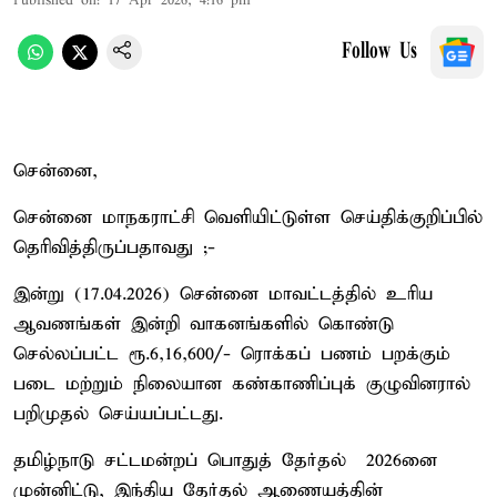
Published on
:
17 Apr 2026, 4:16 pm
Follow Us
சென்னை,
சென்னை மாநகராட்சி வெளியிட்டுள்ள செய்திக்குறிப்பில்
தெரிவித்திருப்பதாவது ;-
இன்று (17.04.2026) சென்னை மாவட்டத்தில் உரிய
ஆவணங்கள் இன்றி வாகனங்களில் கொண்டு
செல்லப்பட்ட ரூ.6,16,600/- ரொக்கப் பணம் பறக்கும்
படை மற்றும் நிலையான கண்காணிப்புக் குழுவினரால்
பறிமுதல் செய்யப்பட்டது.
தமிழ்நாடு சட்டமன்றப் பொதுத் தேர்தல் – 2026னை
முன்னிட்டு, இந்திய தேர்தல் ஆணையத்தின்