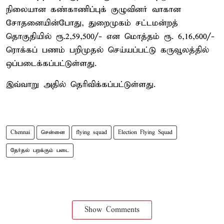
நிலையான கண்காணிப்புக் குழுவினர் வாகான
சோதனையின்போது, துறைமுகம் சட்டமன்றத்
தொகுதியில் ரூ.2,59,500/- என மொத்தம் ரூ. 6,16,600/-
ரொக்கப் பணம் பறிமுதல் செய்யப்பட்டு கருவூலத்தில்
ஒப்படைக்கப்பட்டுள்ளது.
இவ்வாறு அதில் தெரிவிக்கப்பட்டுள்ளது.
Chennai
சென்னை
flying squad
Election Flying Squad
தேர்தல் பறக்கும் படை
Show Comments