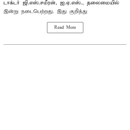
டாக்டர் ஜி.எஸ்.சமீரன், ஐ.ஏ.எஸ்., தலைமையில்
இன்று நடைபெற்றது. இது குறித்து
Read More