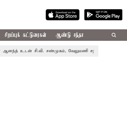
சிறப்புக் கட்டுரைகள்
ஆண்டு சந்தா
உடன் சி.வி. சண்முகம், வேலுமணி சந்திப்பு
மண் வளம் பாது