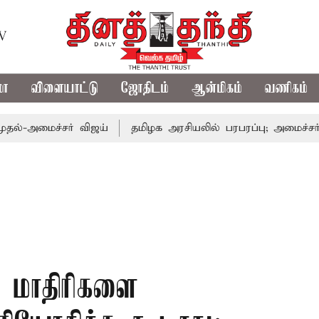
TV
மா
விளையாட்டு
ஜோதிடம்
ஆன்மிகம்
வணிகம்
ச்சர் விஜய்
தமிழக அரசியலில் பரபரப்பு; அமைச்சர் ஆனந்த் 
் மாதிரிகளை