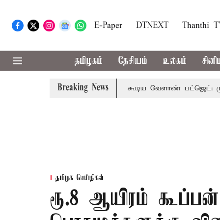
E-Paper
DTNEXT
Thanthi 
தமிழகம்
தேசியம்
உலகம்
சினி
Breaking News
ொலைநோக்கு பார்வையுடன் கூடிய வேளாண் பட்ஜெட்: முதல்-அமை
தமிழக செய்திகள்
ரூ.8 ஆயிரம் கூப்பன