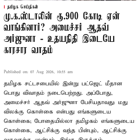
தமிழக செய்திகள்
மு.க.ஸ்டாலின் ரூ.900 கோடி ஏன்
வாங்கினார்? அமைச்சர் ஆதவ்
அர்ஜுனா - உதயநிதி இடையே
காரசார வாதம்
Published on
:
07 Aug 2026, 10:55 am
தமிழக சட்டசபையில் இன்று பட்ஜெட் மீதான
பொது விவாதம் நடைபெற்றது. அப்போது,
அமைச்சர் ஆதவ் அர்ஜுனா பேசியதாவது: மது
விலக்கு கொள்கை என்பது எங்களுடைய
கொள்கை; போதையில்லா தமிழகம் எங்களுடைய
கொள்கை, ஆட்சிக்கு வந்த பின்பும், ஆட்சிக்கு
வருவதற்கு முன்பும், இங்கு இருக்கும்