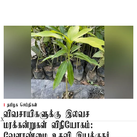
தமிழக செய்திகள்
விவசாயிகளுக்கு இலவச
X
மரக்கன்றுகள் விநியோகம்:
வேளாண்மை உதவி இயக்குநர்