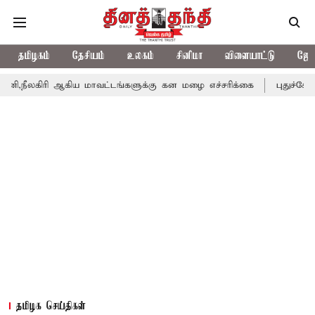
தமிழகம்
தேசியம்
உலகம்
சினிமா
விளையாட்டு
ஜோத
 ஆகிய மாவட்டங்களுக்கு கன மழை எச்சரிக்கை
புதுச்சேரி சட்டசபையி
தமிழக செய்திகள்