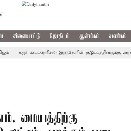
TV
மா
விளையாட்டு
ஜோதிடம்
ஆன்மிகம்
வணிகம்
கரூர் கூட்டநெரிசல்: இறந்தோரின் குடும்பத்தினருக்கு அரசுப்பண
.எம். மையத்திற்கு