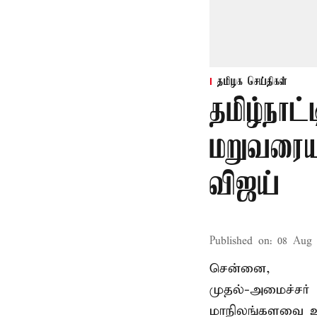
தமிழக செய்திகள்
தமிழ்நாட்
மறுவரையற
விஜய்
Published on
:
08 Aug 
சென்னை,
முதல்-அமைச்சர் 
மாநிலங்களவை உ