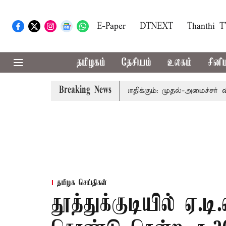
E-Paper
DTNEXT
Thanthi 
தமிழகம்
தேசியம்
உலகம்
சினி
Breaking News
்துவத்தை தொகுதி மறுவரையறை பாதிக்கும்: முதல்-அமைச்சர் விஜய்
தமிழக செய்திகள்
தூத்துக்குடியில் ஏ.டி