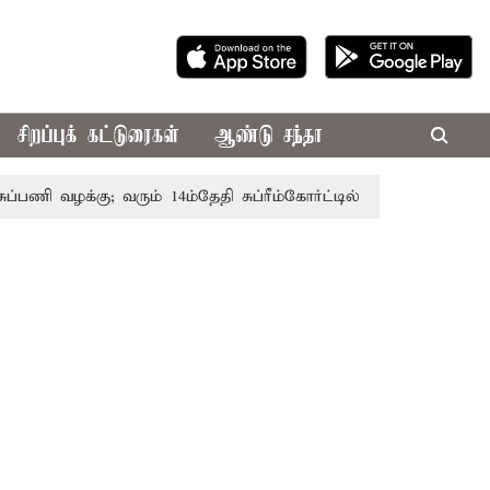
சிறப்புக் கட்டுரைகள்
ஆண்டு சந்தா
ி வழக்கு; வரும் 14ம்தேதி சுப்ரீம்கோர்ட்டில் விசாரணை
அமர்நா