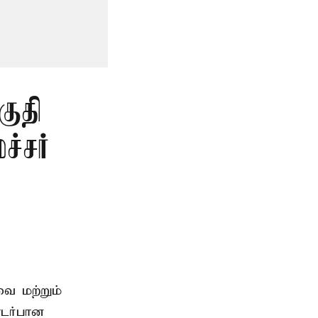
குதி
்சர்
ை மற்றும்
டர்பான