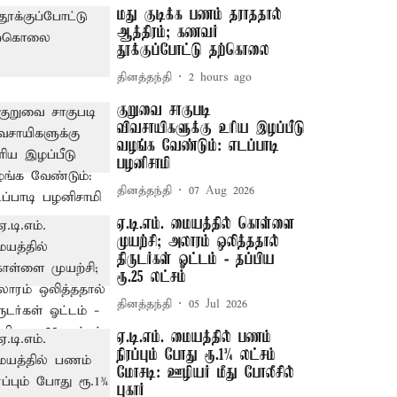
மது குடிக்க பணம் தராததால்
ஆத்திரம்; கணவர்
தூக்குப்போட்டு தற்கொலை
தினத்தந்தி
2 hours ago
குறுவை சாகுபடி
விவசாயிகளுக்கு உரிய இழப்பீடு
வழங்க வேண்டும்: எடப்பாடி
பழனிசாமி
தினத்தந்தி
07 Aug 2026
ஏ.டி.எம். மையத்தில் கொள்ளை
முயற்சி; அலாரம் ஒலித்ததால்
திருடர்கள் ஓட்டம் - தப்பிய
ரூ.25 லட்சம்
தினத்தந்தி
05 Jul 2026
ஏ.டி.எம். மையத்தில் பணம்
நிரப்பும் போது ரூ.1¾ லட்சம்
மோசடி: ஊழியர் மீது போலீசில்
புகார்