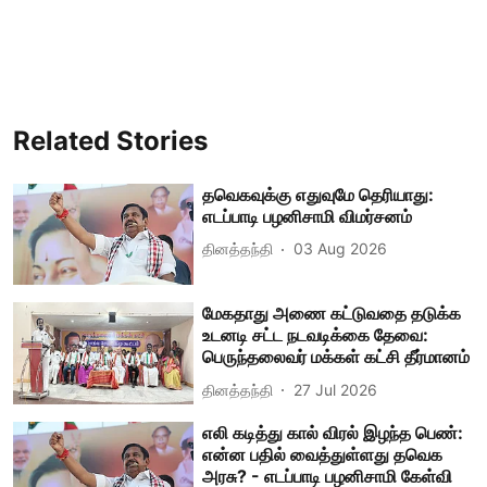
Related Stories
தவெகவுக்கு எதுவுமே தெரியாது:
எடப்பாடி பழனிசாமி விமர்சனம்
தினத்தந்தி
03 Aug 2026
மேகதாது அணை கட்டுவதை தடுக்க
உடனடி சட்ட நடவடிக்கை தேவை:
பெருந்தலைவர் மக்கள் கட்சி தீர்மானம்
தினத்தந்தி
27 Jul 2026
எலி கடித்து கால் விரல் இழந்த பெண்:
என்ன பதில் வைத்துள்ளது தவெக
அரசு? - எடப்பாடி பழனிசாமி கேள்வி