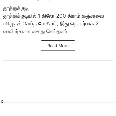
தூத்துக்குடி,
தூத்துக்குடி
யில் 1 கிலோ 200 கிராம் கஞ்சாவை
பறிமுதல் செய்த போலீசார், இது தொடர்பாக 2
வாலிபர்களை
கைது
செய்தனர்.
Read More
X