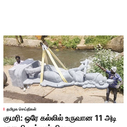
தமிழக செய்திகள்
குமரி: ஒரே கல்லில் உருவான 11 அடி