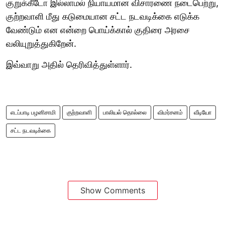
குறுக்கீடோ இல்லாமல் நியாயமான விசாரணை நடைபெற்று,
குற்றவாளி மீது கடுமையான சட்ட நடவடிக்கை எடுக்க
வேண்டும் என என்றை பொய்க்கால் குதிரை அரசை
வலியுறுத்துகிறேன்.
இவ்வாறு அதில் தெரிவித்துள்ளார்.
எடப்பாடி பழனிசாமி
குற்றவாளி
பாலியல் தொல்லை
விமர்சனம்
வீடியோ
சட்ட நடவடிக்கை
Show Comments