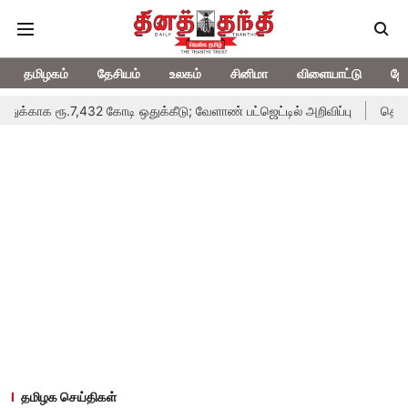
தமிழகம்
தேசியம்
உலகம்
சினிமா
விளையாட்டு
ஜோ
32 கோடி ஒதுக்கீடு; வேளாண் பட்ஜெட்டில் அறிவிப்பு
தொடங்கியது தமிழ
தமிழக செய்திகள்