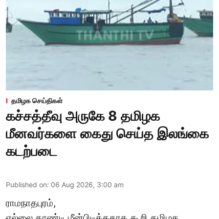
தமிழக செய்திகள்
கச்சத்தீவு அருகே 8 தமிழக
மீனவர்களை கைது செய்த இலங்கை
கடற்படை
Published on
:
06 Aug 2026, 3:00 am
ராமநாதபுரம்,
எல்லை தாண்டி மீன்பிடித்ததாக கூறி தமிழக