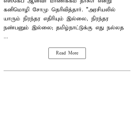
எஸ்கேப் ஆனவர்
மாணிக்கம் தாகூர்
என்று
கனிமொழி சோமு தெரிவித்தார். "அரசியலில்
யாரும் நிரந்தர எதிரியும் இல்லை, நிரந்தர
நண்பனும் இல்லை; தமிழ்நாட்டுக்கு எது நல்லத
...
Read More