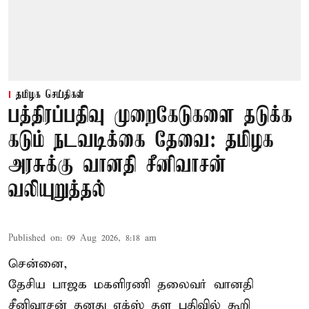
தமிழக செய்திகள்
பத்திரப்பதிவு முறைகேடுகளை தடுக்க
கடும் நடவடிக்கை தேவை: தமிழக
அரசுக்கு வானதி சீனிவாசன்
வலியுறுத்தல்
Published on
:
09 Aug 2026, 8:18 am
சென்னை,
தேசிய பாஜக மகளிரணி தலைவர் வானதி
சீனிவாசன் தனது எக்ஸ் தள பதிவில் கூறி