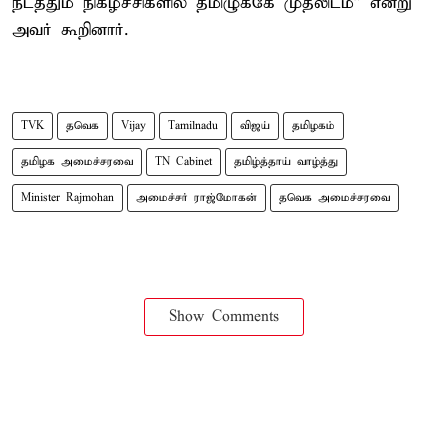
நடத்தும் நிகழ்ச்சிகளில் தமிழுக்கே முதலிடம்” என்று
அவர் கூறினார்.
TVK
தவெக
Vijay
Tamilnadu
விஜய்
தமிழகம்
தமிழக அமைச்சரவை
TN Cabinet
தமிழ்த்தாய் வாழ்த்து
Minister Rajmohan
அமைச்சர் ராஜ்மோகன்
தவெக அமைச்சரவை
Show Comments