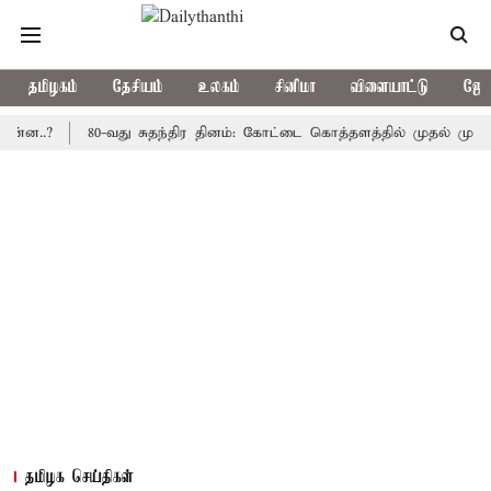
தமிழகம்
தேசியம்
உலகம்
சினிமா
விளையாட்டு
ஜோத
?
80-வது சுதந்திர தினம்: கோட்டை கொத்தளத்தில் முதல் முறையாக தே
தமிழக செய்திகள்