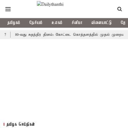
தமிழகம்
தேசியம்
உலகம்
சினிமா
விளையாட்டு
ஜோத
80-வது சுதந்திர தினம்: கோட்டை கொத்தளத்தில் முதல் முறையாக தேச
தமிழக செய்திகள்