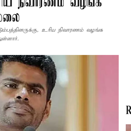
 உரிய நிவாரணம் வழங்க
மலை
்ளார்.
R