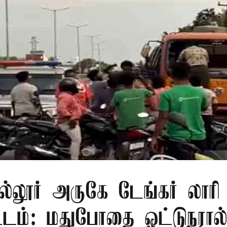
்லூர் அருகே டேங்கர் லாரி
்டம்: மதுபோதை ஓட்டுநரால