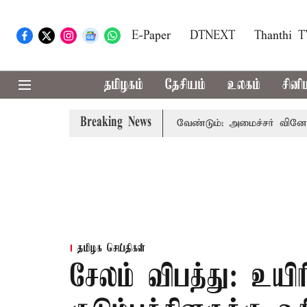
E-Paper
DTNEXT
Thanthi 
தமிழகம்
தேசியம்
உலகம்
சினி
Breaking News
ம் பயன்பாட்டை தவிர்க்க வேண்டும்: அமைச்சர் வினோத்
5 
தமிழக செய்திகள்
சேலம் விபத்து: உயிர