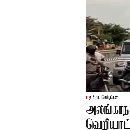
தமிழக செய்திகள்
அலங்காநல
வெறியாட