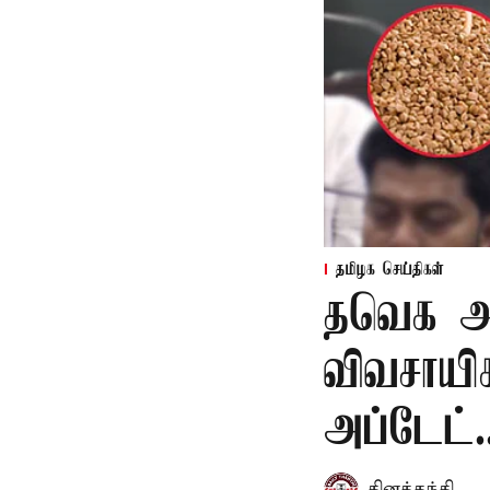
தமிழக செய்திகள்
தவெக அர
விவசாயி
அப்டேட்.
தினத்தந்தி