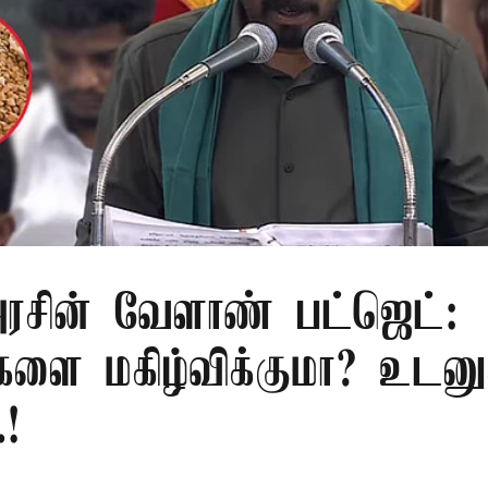
சின் வேளாண் பட்ஜெட்:
களை மகிழ்விக்குமா? உடனு
.!