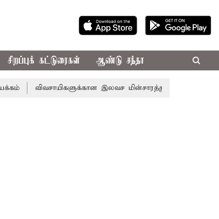
சிறப்புக் கட்டுரைகள்
ஆண்டு சந்தா
விவசாயிகளுக்கான இலவச மின்சாரத்துக்காக ரூ.7,432 கோடி ஒதுக்