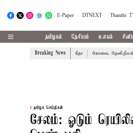
E-Paper
DTNEXT
Thanthi 
தமிழகம்
தேசியம்
உலகம்
சினி
Breaking News
ழக்கை வாபஸ் பெற்றார் சங்கீதா
கோவை, தேனி,நீலகிரி ஆகிய 
தமிழக செய்திகள்
சேலம்: ஓடும் ரெயிலி