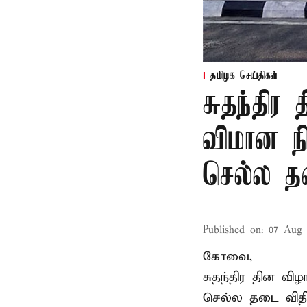
தமிழக செய்திகள்
சுதந்தி
விமான ந
செல்ல 
Published on
:
07 Aug 
கோவை,
சுதந்திர தின வ
செல்ல தடை விதிக