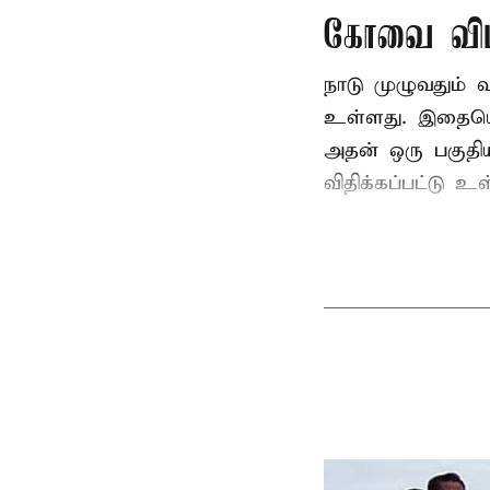
கோவை விம
நாடு முழுவதும்
உள்ளது. இதையொட்
அதன் ஒரு பகுதி
விதிக்கப்பட்டு 