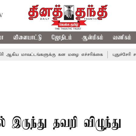
TV
மா
விளையாட்டு
ஜோதிடம்
ஆன்மிகம்
வணிகம்
மாவட்டங்களுக்கு கன மழை எச்சரிக்கை
புதுச்சேரி சட்டசபைய
ல் இருந்து தவறி விழுந்து