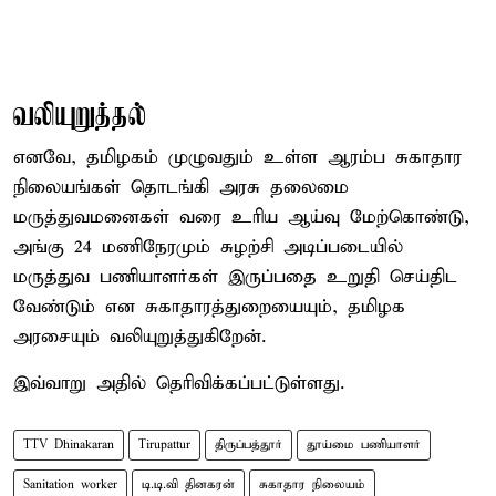
வலியுறுத்தல்
எனவே, தமிழகம் முழுவதும் உள்ள ஆரம்ப சுகாதார
நிலையங்கள் தொடங்கி அரசு தலைமை
மருத்துவமனைகள் வரை உரிய ஆய்வு மேற்கொண்டு,
அங்கு 24 மணிநேரமும் சுழற்சி அடிப்படையில்
மருத்துவ பணியாளர்கள் இருப்பதை உறுதி செய்திட
வேண்டும் என சுகாதாரத்துறையையும், தமிழக
அரசையும் வலியுறுத்துகிறேன்.
இவ்வாறு அதில் தெரிவிக்கப்பட்டுள்ளது.
TTV Dhinakaran
Tirupattur
திருப்பத்தூர்
தூய்மை பணியாளர்
Sanitation worker
டி.டி.வி தினகரன்
சுகாதார நிலையம்