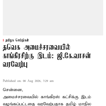
தமிழக செய்திகள்
தவெக அமைச்சரவையில்
காங்கிரசிற்கு இடம்: ஜி.கே.வாசன்
வரவேற்பு
Published on
:
08 Aug 2026, 7:29 am
சென்னை,
அமைச்சரவையில் காங்கிரஸ் கட்சிக்கு இடம்
வழங்கப்பட்டதை வரவேற்பதாக தமிழ் மாநில