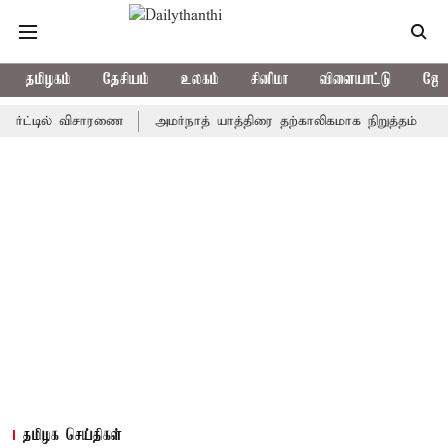
தமிழகம்
தேசியம்
உலகம்
சினிமா
விளையாட்டு
ஜோத
டில் விசாரணை
அமர்நாத் யாத்திரை தற்காலிகமாக நிறுத்தம்
இமாச்சல
தமிழக செய்திகள்