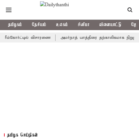
தமிழகம்
தேசியம்
உலகம்
சினிமா
விளையாட்டு
ஜோத
்கோர்ட்டில் விசாரணை
அமர்நாத் யாத்திரை தற்காலிகமாக நிறுத்தம்
தமிழக செய்திகள்