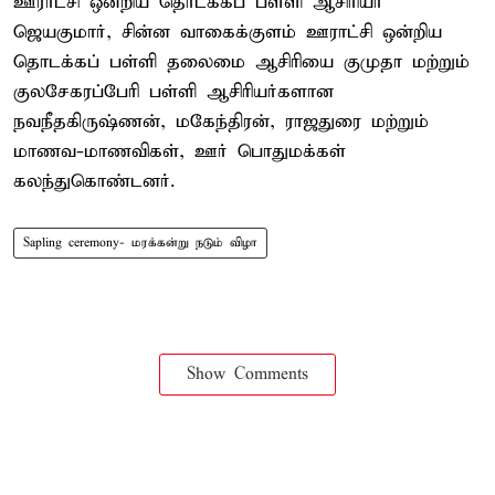
ஊராட்சி ஒன்றிய தொடக்கப் பள்ளி ஆசிரியர்
ஜெயகுமார், சின்ன வாகைக்குளம் ஊராட்சி ஒன்றிய
தொடக்கப் பள்ளி தலைமை ஆசிரியை குமுதா மற்றும்
குலசேகரப்பேரி பள்ளி ஆசிரியர்களான
நவநீதகிருஷ்ணன், மகேந்திரன், ராஜதுரை மற்றும்
மாணவ-மாணவிகள், ஊர் பொதுமக்கள்
கலந்துகொண்டனர்.
Sapling ceremony- மரக்கன்று நடும் விழா
Show Comments