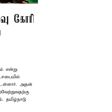
்வு கோரி
்
ம் என்று
டசபையில்
உள்ளார். அதன்
வேற்றுவதற்கு
. தமிழ்நாடு