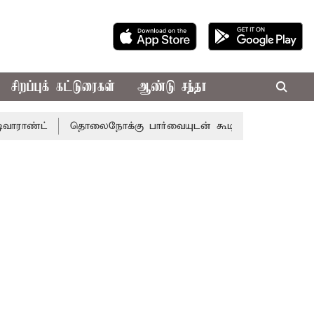
சிறப்புக் கட்டுரைகள்
ஆண்டு சந்தா
்
தொலைநோக்கு பார்வையுடன் கூடிய வேளாண் பட்ஜெட்: முத