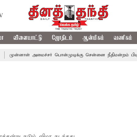
TV
மா
விளையாட்டு
ஜோதிடம்
ஆன்மிகம்
வணிகம்
னாள் அமைச்சர் பொன்முடிக்கு சென்னை நீதிமன்றம் பிடிவாராண்ட
க்கன்று நடும் விழா நடந்தது.