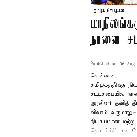
தமிழக செய்திகள்
மாநிலங்க
நாளை சட்
Published on
:
06 Aug 
சென்னை,
தமிழகத்திற்கு ந
சட்டசபையில் நா
அரசினர் தனித் 
விவரம் வருமாறு:
நியாயமான மற்றும
தொடர்ச்சியான பொ