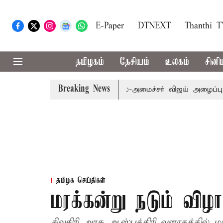
E-Paper
DTNEXT
Thanthi 
தமிழகம்
தேசியம்
உலகம்
சினி
Breaking News
ி.க்கள் கூட்டத்துக்கு முதல்-அமைச்சர் விஜய் அழைப்பு
முன்
தமிழக செய்திகள்
மரக்கன்று நடும் விழா
சிவகிரி அரசு ஆஸ்பத்திரி வளாகத்தில் மர