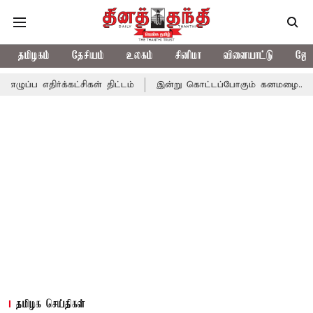
தமிழகம்
தேசியம்
உலகம்
சினிமா
விளையாட்டு
ஜோத
்கட்சிகள் திட்டம்
இன்று கொட்டப்போகும் கனமழை.. எந்தெந்த மாவட்
தமிழக செய்திகள்