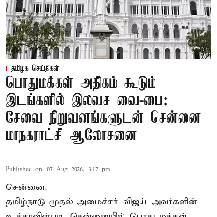
தமிழக செய்திகள்
பொதுமக்கள் அதிகம் கூடும்
இடங்களில் இலவச வை-பை:
சேவை நிறுவனங்களுடன் சென்னை
மாநகராட்சி ஆலோசனை
Published on
:
07 Aug 2026, 3:17 pm
சென்னை,
தமிழ்நாடு முதல்-அமைச்சர் விஜய் அவர்களின்
உத்தரவின்படி, சென்னையில் பொது மக்கள்