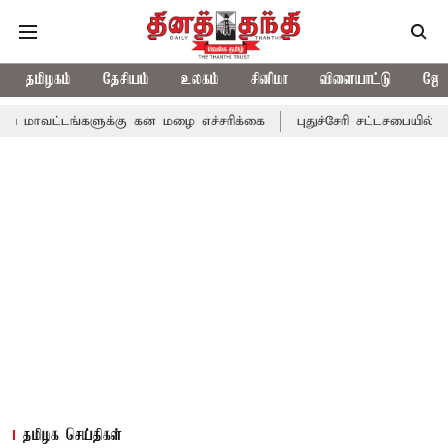
தமிழகம்
தேசியம்
உலகம்
சினிமா
விளையாட்டு
ஜோத
்களுக்கு கன மழை எச்சரிக்கை
புதுச்சேரி சட்டசபையில் வரும் 24ம் 
தமிழக செய்திகள்