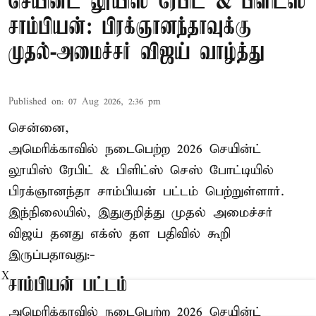
செயின்ட் லூயிஸ் ரேபிட் & பிளிட்ஸ்
சாம்பியன்: பிரக்ஞானந்தாவுக்கு
முதல்-அமைச்சர் விஜய் வாழ்த்து
Published on
:
07 Aug 2026, 2:36 pm
சென்னை,
அமெரிக்காவில் நடைபெற்ற 2026 செயின்ட்
லூயிஸ் ரேபிட் & பிளிட்ஸ் செஸ் போட்டியில்
பிரக்ஞானந்தா சாம்பியன் பட்டம் பெற்றுள்ளார்.
இந்நிலையில், இதுகுறித்து முதல் அமைச்சர்
விஜய் தனது எக்ஸ் தள பதிவில் கூறி
இருப்பதாவது:-
X
சாம்பியன் பட்டம்
அமெரிக்காவில் நடைபெற்ற 2026 செயின்ட்