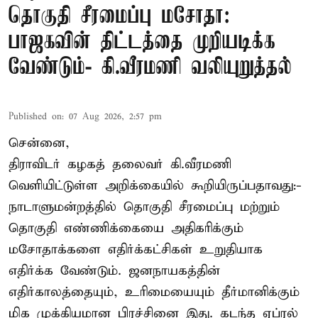
தொகுதி சீரமைப்பு மசோதா:
பாஜகவின் திட்டத்தை முறியடிக்க
வேண்டும்- கி.வீரமணி வலியுறுத்தல்
Published on
:
07 Aug 2026, 2:57 pm
சென்னை,
திராவிடர் கழகத் தலைவர் கி.வீரமணி
வெளியிட்டுள்ள அறிக்கையில் கூறியிருப்பதாவது:-
நாடாளுமன்றத்தில் தொகுதி சீரமைப்பு மற்றும்
தொகுதி எண்ணிக்கையை அதிகரிக்கும்
மசோதாக்களை எதிர்க்கட்சிகள் உறுதியாக
எதிர்க்க வேண்டும். ஜனநாயகத்தின்
எதிர்காலத்தையும், உரிமையையும் தீர்மானிக்கும்
மிக முக்கியமான பிரச்சினை இது. கடந்த ஏப்ரல்