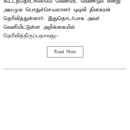
கூட்டத்தொடரிலேயே வெளியிட வேண்டும் என்று
அமமுக பொதுச்செயலாளர் டிடிவி தினகரன்
தெரிவித்துள்ளார். இதுதொடர்பாக அவர்
வெளியிட்டுள்ள அறிக்கையில்
தெரிவித்திருப்பதாவது:-
Read More