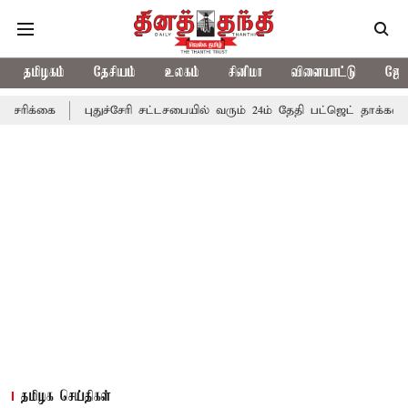
தமிழகம்
தேசியம்
உலகம்
சினிமா
விளையாட்டு
ஜோத
புதுச்சேரி சட்டசபையில் வரும் 24ம் தேதி பட்ஜெட் தாக்கல் செய்கிறார் 
தமிழக செய்திகள்