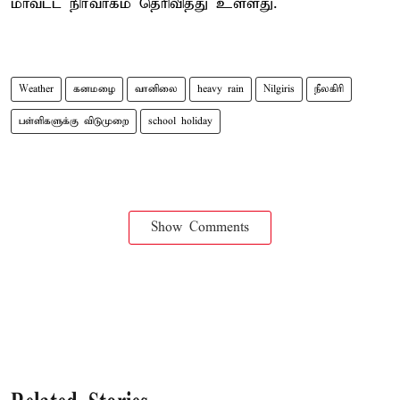
மாவட்ட நிர்வாகம் தெரிவித்து உள்ளது.
Weather
கனமழை
வானிலை
heavy rain
Nilgiris
நீலகிரி
பள்ளிகளுக்கு விடுமுறை
school holiday
Show Comments