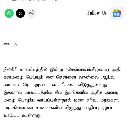
Published on
:
04 Aug 2025, 8:32 pm
Follow Us
ஊட்டி,
நீலகிரி மாவட்டத்தில் இன்று (செவ்வாய்க்கிழமை) அதி
கனமழை பெய்யும் என சென்னை வானிலை ஆய்வு
மையம் 'ரெட் அலர்ட்' எச்சரிக்கை விடுத்துள்ளது.
இதனால் மாவட்டத்தில் சில இடங்களில் அதிக அளவு
மழை பொழிய வாய்ப்புள்ளதால் மண் சரிவு, மரங்கள்,
மரக்கிளைகள் சாலைகளில் விழுந்து பாதிப்பு ஏற்பட
வாய்ப்பு உள்ளது.