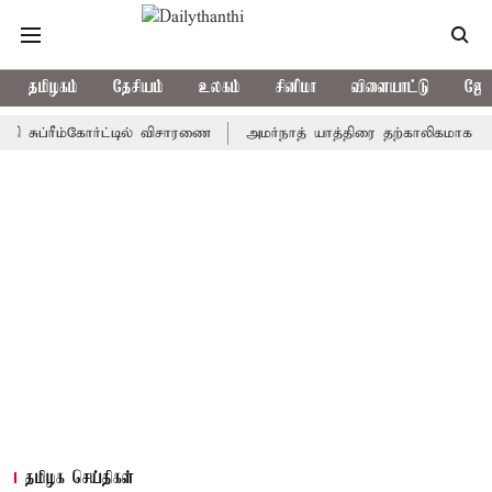
தமிழகம்
தேசியம்
உலகம்
சினிமா
விளையாட்டு
ஜோத
்ரீம்கோர்ட்டில் விசாரணை
அமர்நாத் யாத்திரை தற்காலிகமாக நிறுத்தம்
தமிழக செய்திகள்