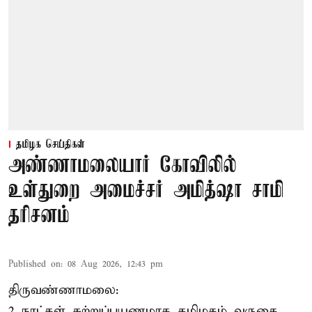
தமிழக செய்திகள்
அண்ணாமலையார் கோவிலில்
உள்துறை அமைச்சர் அமித்ஷா சாமி
தரிசனம்
Published on
:
08 Aug 2026, 12:43 pm
திருவண்ணாமலை:
2 நாட்கள் சுற்றுப்பயணமாக தமிழகம் வருகை