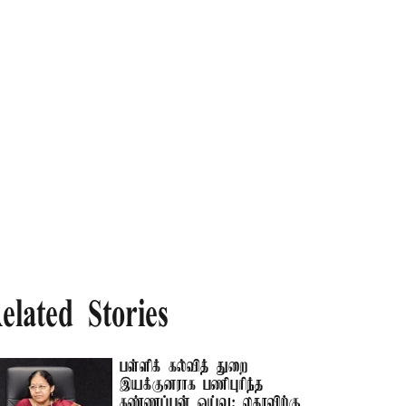
elated Stories
பள்ளிக் கல்வித் துறை
இயக்குனராக பணிபுரிந்த
கண்ணப்பன் ஓய்வு; லதாவிற்கு