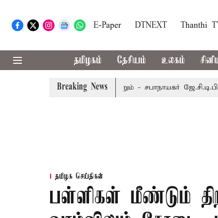
E-Paper
DTNEXT
Thanthi 
தமிழகம்
தேசியம்
உலகம்
சினி
Breaking News
் 8-ந் தேதி வரை நடைபெறும் - சபாநாயகர் ஜே.சி.டி.பிரபாகர்
தமிழக செய்திகள்
பள்ளிகள் மீண்டும் த