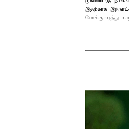
முன்னிட்டு, நாள
இதற்காக இந்நாட
போக்குவரத்து மா