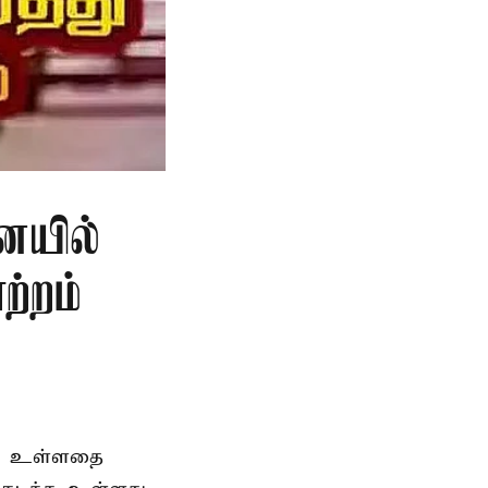
ையில்
ற்றம்
ெற உள்ளதை