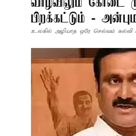
வாழ்விலும் கோடை மு
பிறக்கட்டும் - அன்ப
உலகில் அழியாத ஒரே செல்வம் கல்வி மட