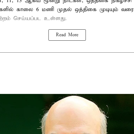
ை, 11, 13 ஆகிய மூன்று நாட்கள், ஒத்திகை நிகழ்ச்ச
்களில் காலை 6 மணி முதல் ஒத்திகை முடியும் வரை
ற்றம் செய்யப்பட உள்ளது.
Read More