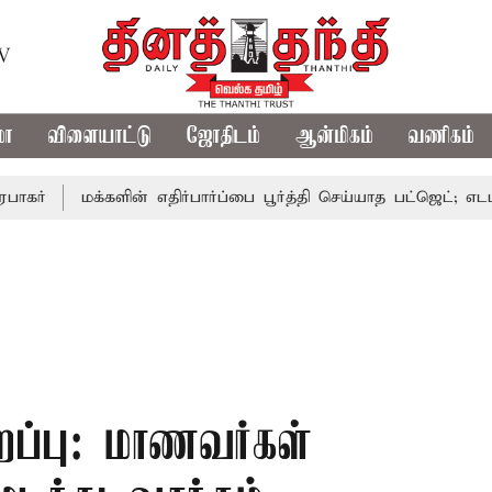
TV
மா
விளையாட்டு
ஜோதிடம்
ஆன்மிகம்
வணிகம்
மக்களின் எதிர்பார்ப்பை பூர்த்தி செய்யாத பட்ஜெட்; எடப்பாடி பழன
ிறப்பு: மாணவர்கள்