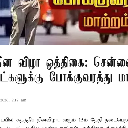
 தின விழா ஒத்திகை: சென்ன
ாட்களுக்கு போக்குவரத்து மா
2026, 2:17 am
ில் சுதந்திர தினவிழா, வரும் 15ம் தேதி நடைப