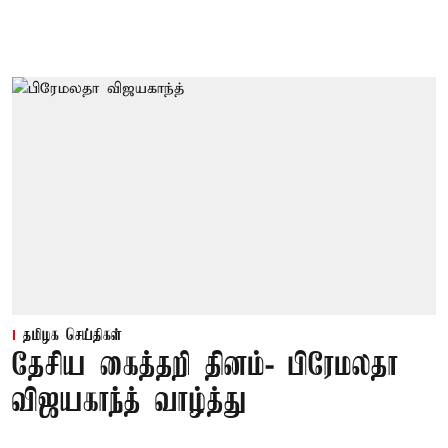
தமிழக செய்திகள்
தேசிய கைத்தறி தினம்- பிரேமலதா
விஜயகாந்த் வாழ்த்து