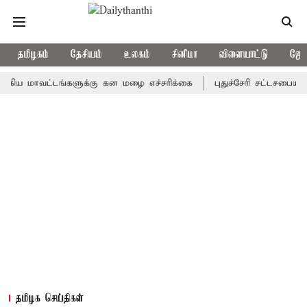
தமிழகம்
தேசியம்
உலகம்
சினிமா
விளையாட்டு
ஜோத
ாவட்டங்களுக்கு கன மழை எச்சரிக்கை
புதுச்சேரி சட்டசபையில் வரும
தமிழக செய்திகள்