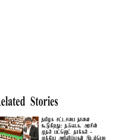
elated Stories
தமிழக சட்டசபை நாளை
கூடுகிறது: த.வெ.க. அரசின்
முதல் பட்ஜெட் தாக்கல் -
முக்கிய அறிவிப்புகள் இடம்பெற