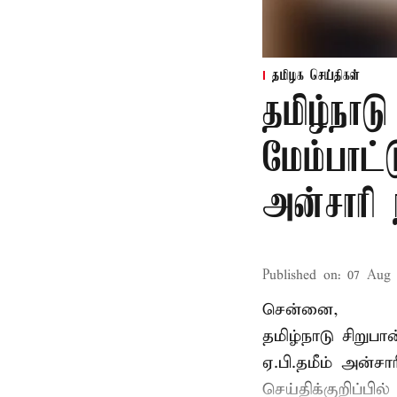
தமிழக செய்திகள்
தமிழ்நாட
மேம்பாட்
அன்சாரி
Published on
:
07 Aug 
சென்னை,
தமிழ்நாடு சிறு
ஏ.பி.தமீம் அன்ச
செய்திக்குறிப்பில