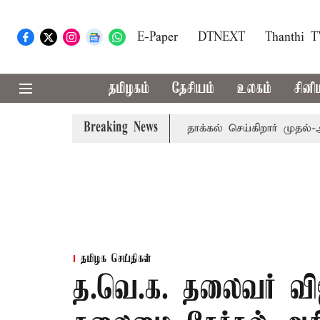
E-Paper
DTNEXT
Thanthi 
தமிழகம்
தேசியம்
உலகம்
சினி
Breaking News
ில் வரும் 24ம் தேதி பட்ஜெட் தாக்கல் செய்கிறார் முதல்-அமைச்சர்
தமிழக செய்திகள்
த.வெ.க. தலைவர் விஜய