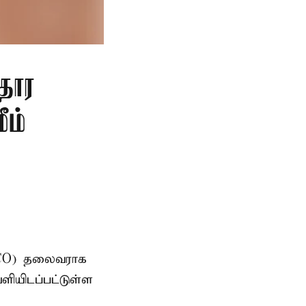
தார
ீம்
AMCO) தலைவராக
ளியிடப்பட்டுள்ள