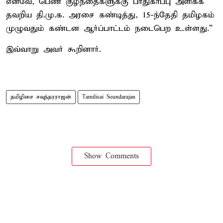
எனவே, பெண் குழந்தைகளுக்கு பாதுகாப்பு அளிக்க
தவறிய தி.மு.க. அரசை கண்டித்து, 15-ந்தேதி தமிழகம்
முழுவதும் கண்டன ஆர்ப்பாட்டம் நடைபெற உள்ளது.”
இவ்வாறு அவர் கூறினார்.
தமிழிசை சவுந்தரராஜன்
Tamilisai Soundarajan
Show Comments