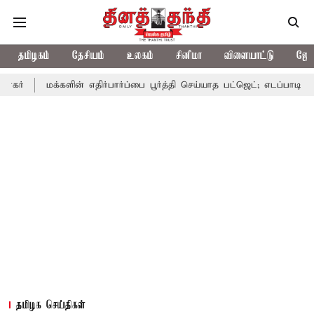
தமிழகம்
தேசியம்
உலகம்
சினிமா
விளையாட்டு
ஜோத
களின் எதிர்பார்ப்பை பூர்த்தி செய்யாத பட்ஜெட்; எடப்பாடி பழனிசாமி
தமிழக செய்திகள்