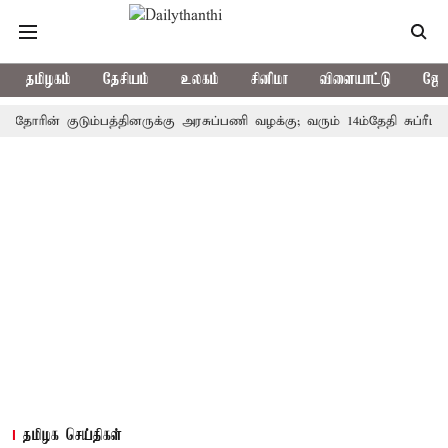
தமிழகம்
தேசியம்
உலகம்
சினிமா
விளையாட்டு
ஜோத
ன் குடும்பத்தினருக்கு அரசுப்பணி வழக்கு; வரும் 14ம்தேதி சுப்ரீம்கோர்ட்
தமிழக செய்திகள்