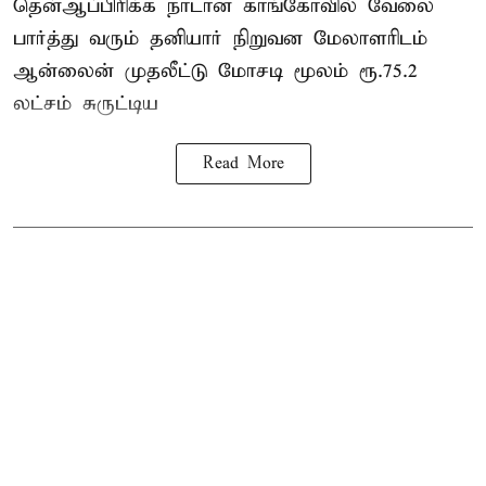
தென்ஆப்பிரிக்க நாடான
காங்கோ
வில் வேலை
பார்த்து வரும் தனியார் நிறுவன மேலாளரிடம்
ஆன்லைன் முதலீட்டு மோசடி மூலம் ரூ.75.2
லட்சம் சுருட்டிய
Read More