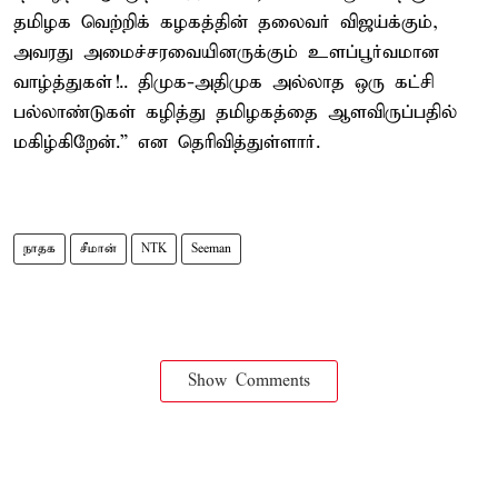
தமிழக வெற்றிக் கழகத்தின் தலைவர் விஜய்க்கும்,
அவரது அமைச்சரவையினருக்கும் உளப்பூர்வமான
வாழ்த்துகள்!.. திமுக-அதிமுக அல்லாத ஒரு கட்சி
பல்லாண்டுகள் கழித்து தமிழகத்தை ஆளவிருப்பதில்
மகிழ்கிறேன்.” என தெரிவித்துள்ளார்.
நாதக
சீமான்
NTK
Seeman
Show Comments