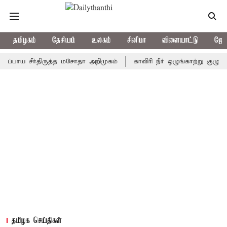
தமிழகம்
தேசியம்
உலகம்
சினிமா
விளையாட்டு
ஜோத
ய சீர்திருத்த மசோதா அறிமுகம்
காவிரி நீர் ஒழுங்காற்று குழு நாளை க
தமிழக செய்திகள்