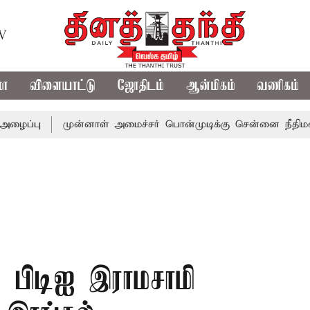
TV
மா
விளையாட்டு
ஜோதிடம்
ஆன்மிகம்
வணிகம்
முன்னாள் அமைச்சர் பொன்முடிக்கு சென்னை நீதிமன்றம் பிடி
் பிடிஐ இராமசாமி