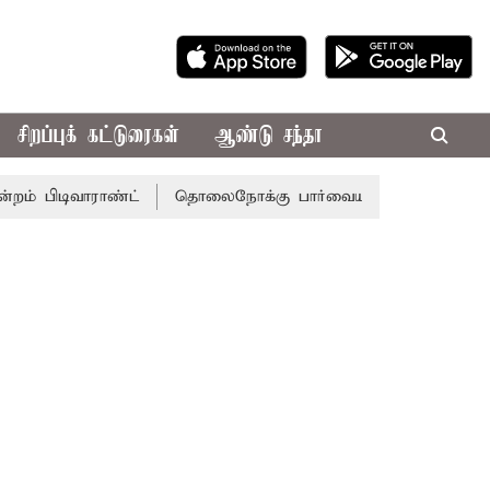
சிறப்புக் கட்டுரைகள்
ஆண்டு சந்தா
வாராண்ட்
தொலைநோக்கு பார்வையுடன் கூடிய வேளாண் பட்ஜெட