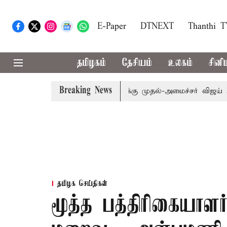
E-Paper
DTNEXT
Thanthi 
தமிழகம்
தேசியம்
உலகம்
சினி
Breaking News
: எம்.பி.க்கள் கூட்டத்துக்கு முதல்-அமைச்சர் விஜய் அழைப்பு
தமிழக செய்திகள்
மூத்த பத்திரிகையாளர