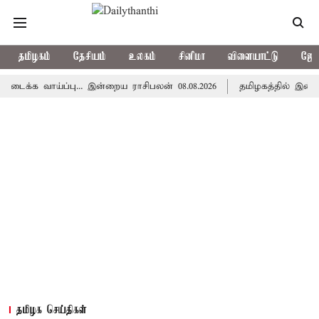
தமிழகம்
தேசியம்
உலகம்
சினிமா
விளையாட்டு
ஜோத
ாய்ப்பு... இன்றைய ராசிபலன் 08.08.2026
தமிழகத்தில் இன்று மழைக
தமிழக செய்திகள்