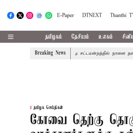
E-Paper
DTNEXT
Thanthi 
தமிழகம்
தேசியம்
உலகம்
சினி
Breaking News
ம் முதலில் தமிழ்த்தாய் வாழ்த்து: சட்டமன்றத்தில் நாளை தனித்தீர
தமிழக செய்திகள்
கோவை தெற்கு தொகுத