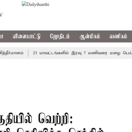
TV
மா
விளையாட்டு
ஜோதிடம்
ஆன்மிகம்
வணிகம்
்மானம்
23 மாவட்டங்களில் இரவு 7 மணிவரை மழை பெய்ய வாய்
ியில் வெற்றி: