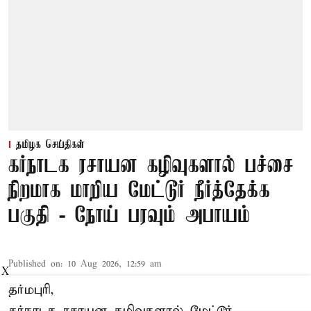
தமிழக செய்திகள்
கர்நாடக ரசாயன கழிவுகளால் பச்சை
நிறமாக மாறிய மேட்டூர் நீர்த்தேக்க
பகுதி - நோய் பரவும் அபாயம்
Published on
:
10 Aug 2026, 12:59 am
X
தர்மபுரி,
கர்நாடக ரசாயன கழிவுகளால் மேட்டூர்