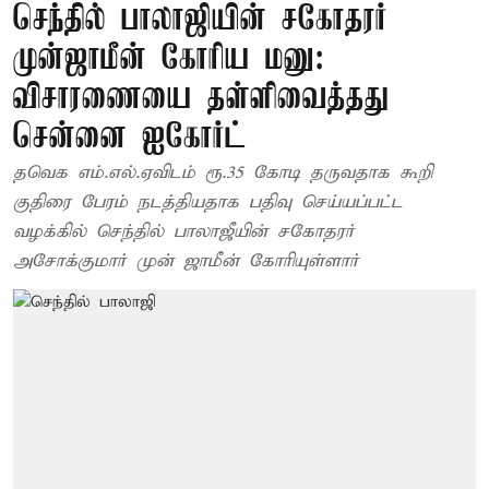
செந்தில் பாலாஜியின் சகோதரர்
முன்ஜாமீன் கோரிய மனு:
விசாரணையை தள்ளிவைத்தது
சென்னை ஐகோர்ட்
தவெக எம்.எல்.ஏவிடம் ரூ.35 கோடி தருவதாக கூறி
குதிரை பேரம் நடத்தியதாக பதிவு செய்யப்பட்ட
வழக்கில் செந்தில் பாலாஜீயின் சகோதரர்
அசோக்குமார் முன் ஜாமீன் கோரியுள்ளார்