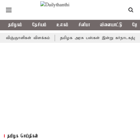
தமிழகம்
தேசியம்
உலகம்
சினிமா
விளையாட்டு
ஜோத
்ஞானிகள் விளக்கம்
தமிழக அரசு பஸ்கள் இன்று கர்நாடகத்துக்கு செல்
தமிழக செய்திகள்