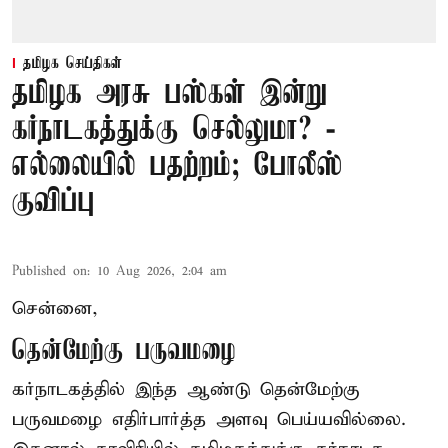
தமிழக செய்திகள்
தமிழக அரசு பஸ்கள் இன்று
கர்நாடகத்துக்கு செல்லுமா? -
எல்லையில் பதற்றம்; போலீஸ்
குவிப்பு
Published on
:
10 Aug 2026, 2:04 am
சென்னை,
தென்மேற்கு பருவமழை
கர்நாடகத்தில் இந்த ஆண்டு தென்மேற்கு
பருவமழை எதிர்பார்த்த அளவு பெய்யவில்லை.