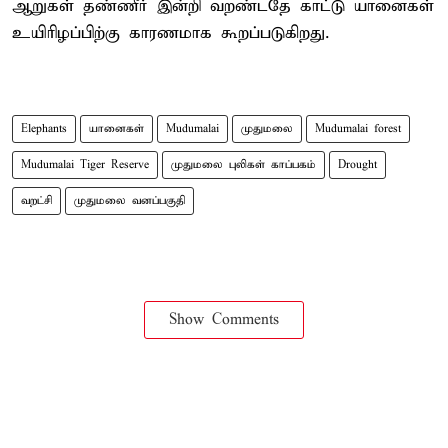
ஆறுகள் தண்ணீர் இன்றி வறண்டதே காட்டு யானைகள்
உயிரிழப்பிற்கு காரணமாக கூறப்படுகிறது.
Elephants
யானைகள்
Mudumalai
முதுமலை
Mudumalai forest
Mudumalai Tiger Reserve
முதுமலை புலிகள் காப்பகம்
Drought
வறட்சி
முதுமலை வனப்பகுதி
Show Comments