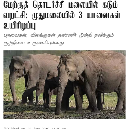
மேற்குத் தொடர்ச்சி மலையில் கடும்
வறட்சி: முதுமலையில் 3 யானைகள்
உயிரிழப்பு
பறவைகள், விலங்குகள் தண்ணீர் இன்றி தவிக்கும்
சூழ்நிலை உருவாகியுள்ளது