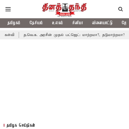
தமிழகம்
தேசியம்
உலகம்
சினிமா
விளையாட்டு
ஜோத
த.வெ.க. அரசின் முதல் பட்ஜெட்: மாற்றமா?, தடுமாற்றமா?
சட்டசபையி
தமிழக செய்திகள்