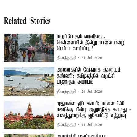
Related Stories
மாறப்போகும் வானிலை..
சென்னையில் இன்று மாலை மழை
பெய்ய வாய்ப்பு..!
தினத்தந்தி
31 Jul 2026
அணைகளில் வேகமாக குறையும்
தண்ணீர்: தமிழகத்தில் வறட்சி
பாதிக்கும் அபாயம்
தினத்தந்தி
24 Jul 2026
முதுமலை ஜீப் சவாரி; மாலை 5.30
மணிக்கு பின்பு அனுமதிக்க கூடாது -
வனத்துறைக்கு ஐகோர்ட்டு உத்தரவு
தினத்தந்தி
11 Jul 2026