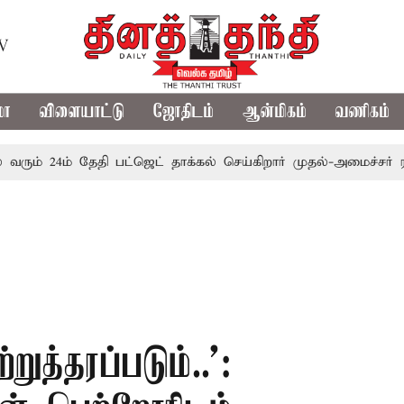
TV
மா
விளையாட்டு
ஜோதிடம்
ஆன்மிகம்
வணிகம்
24ம் தேதி பட்ஜெட் தாக்கல் செய்கிறார் முதல்-அமைச்சர் ரங்கசாமி
த்தரப்படும்..’: