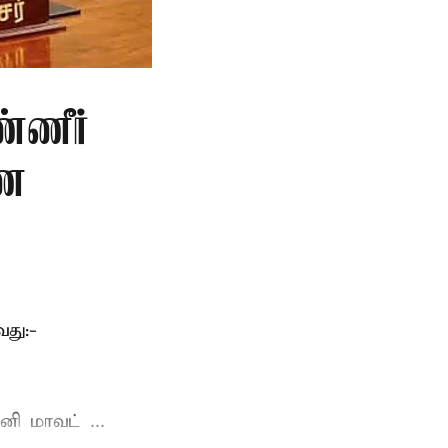
்ணீர்
ணை
து:-
ி மாவட் ...