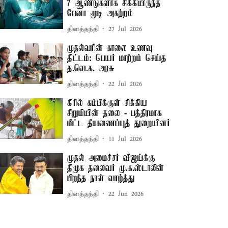
7 ஆண்டுகளாக சிக்கியிருந்த
பேனா மூடி அகற்றம்
தினத்தந்தி
27 Jul 2026
முதல்வரின் காலை உணவு
திட்டம்: பெயர் மாற்றம் செய்த
த.வெ.க. அரசு
தினத்தந்தி
22 Jul 2026
கிரில் கம்பிக்குள் சிக்கிய
சிறுமியின் தலை - பத்திரமாக
மீட்ட தீயணைப்புத் துறையினர்
தினத்தந்தி
11 Jul 2026
முதல் அமைச்சர் விஜய்க்கு
திமுக தலைவர் மு.க.ஸ்டாலின்
பிறந்த நாள் வாழ்த்து
தினத்தந்தி
22 Jun 2026