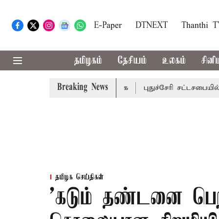
E-Paper
DTNEXT
Thanthi 
தமிழகம்
தேசியம்
உலகம்
சினி
Breaking News
ளுக்கு கன மழை எச்சரிக்கை
புதுச்சேரி சட்டசபையில் வரும் 
தமிழக செய்திகள்
'கடும் தண்டனை பெற்று