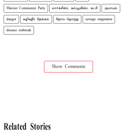
Marxist Communist Party
மார்க்சிஸ்ட் கம்யூனிஸ்ட் கட்சி
அபாயம்
danger
கழிவுநீர் தேக்கம்
நோய் தொற்று
sewage stagnation
disease outbreak
Show Comments
Related Stories