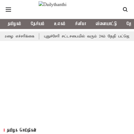
தமிழகம்
தேசியம்
உலகம்
சினிமா
விளையாட்டு
ஜோத
எச்சரிக்கை
புதுச்சேரி சட்டசபையில் வரும் 24ம் தேதி பட்ஜெட் தாக்க
தமிழக செய்திகள்